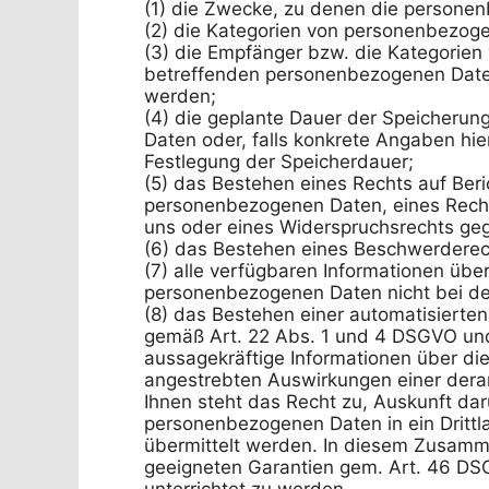
(1) die Zwecke, zu denen die personen
(2) die Kategorien von personenbezoge
(3) die Empfänger bzw. die Kategorien
betreffenden personenbezogenen Daten
werden;

(4) die geplante Dauer der Speicherun
Daten oder, falls konkrete Angaben hierz
Festlegung der Speicherdauer;

(5) das Bestehen eines Rechts auf Beri
personenbezogenen Daten, eines Recht
uns oder eines Widerspruchsrechts geg
(6) das Bestehen eines Beschwerderech
(7) alle verfügbaren Informationen über
personenbezogenen Daten nicht bei de
(8) das Bestehen einer automatisierten 
gemäß Art. 22 Abs. 1 und 4 DSGVO und 
aussagekräftige Informationen über die 
angestrebten Auswirkungen einer derart
Ihnen steht das Recht zu, Auskunft dar
personenbezogenen Daten in ein Drittla
übermittelt werden. In diesem Zusamme
geeigneten Garantien gem. Art. 46 D
unterrichtet zu werden.
