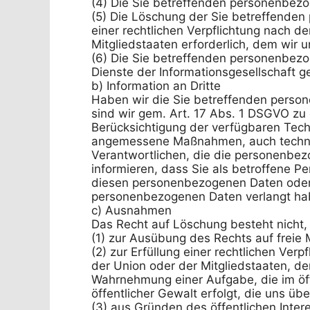
(4) Die Sie betreffenden personenbezo
(5) Die Löschung der Sie betreffenden 
einer rechtlichen Verpflichtung nach d
Mitgliedstaaten erforderlich, dem wir un
(6) Die Sie betreffenden personenbez
Dienste der Informationsgesellschaft 
b) Information an Dritte

Haben wir die Sie betreffenden perso
sind wir gem. Art. 17 Abs. 1 DSGVO zu d
Berücksichtigung der verfügbaren Tech
angemessene Maßnahmen, auch technisc
Verantwortlichen, die die personenbez
informieren, dass Sie als betroffene Pe
diesen personenbezogenen Daten oder v
personenbezogenen Daten verlangt hab
c) Ausnahmen

Das Recht auf Löschung besteht nicht, s
(1) zur Ausübung des Rechts auf freie
(2) zur Erfüllung einer rechtlichen Verp
der Union oder der Mitgliedstaaten, dem
Wahrnehmung einer Aufgabe, die im öffe
öffentlicher Gewalt erfolgt, die uns üb
(3) aus Gründen des öffentlichen Inter