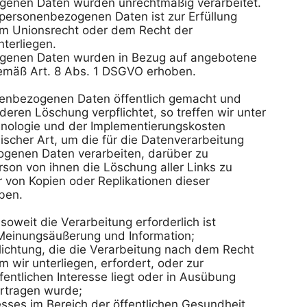
genen Daten wurden unrechtmäßig verarbeitet.

personenbezogenen Daten ist zur Erfüllung 
em Unionsrecht oder dem Recht der 
terliegen.

ogenen Daten wurden in Bezug auf angebotene 
gemäß Art. 8 Abs. 1 DSGVO erhoben.

nenbezogenen Daten öffentlich gemacht und 
eren Löschung verpflichtet, so treffen wir unter 
nologie und der Implementierungskosten 
her Art, um die für die Datenverarbeitung 
ogenen Daten verarbeiten, darüber zu 
rson von ihnen die Löschung aller Links zu 
on Kopien oder Replikationen dieser 
en.

oweit die Verarbeitung erforderlich ist

 Meinungsäußerung und Information;

flichtung, die die Verarbeitung nach dem Recht 
 wir unterliegen, erfordert, oder zur 
ntlichen Interesse liegt oder in Ausübung 
ertragen wurde;

esses im Bereich der öffentlichen Gesundheit 